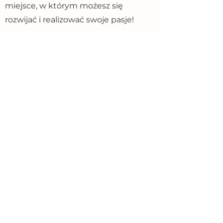
miejsce, w którym możesz się
rozwijać i realizować swoje pasje!
RODO
Administratorem danych jest
Saxdor Shipyard Sp. z o.o. z
siedzibą w Ełku, 19-300, ul.
Stoczniowa 1. Dane zbierane są
dla potrzeb rekrutacji, a w
przypadku wyrażenia przez
Panią/Pana wyraźnej i
dobrowolnej zgody także dla
potrzeb przyszłych rekrutacji. Ma
Pani/Pan prawo dostępu do
treści swoich danych oraz ich