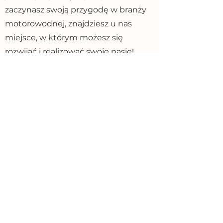
zaczynasz swoją przygodę w branży
motorowodnej, znajdziesz u nas
miejsce, w którym możesz się
rozwijać i realizować swoje pasje!
RODO
Administratorem danych jest
Saxdor Shipyard Sp. z o.o. z
siedzibą w Ełku, 19-300, ul.
Stoczniowa 1. Dane zbierane są
dla potrzeb rekrutacji, a w
przypadku wyrażenia przez
Panią/Pana wyraźnej i
dobrowolnej zgody także dla
potrzeb przyszłych rekrutacji. Ma